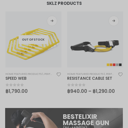
SKLZ PRODUCTS
OUT OF STOCK
SKLZ
HOME FEATURED PRODUCTS 1
,
PERFORMANCE
,
SKLZ
HOME FEATURED PRODUCTS 1
,
PERFORMANCE
,
S
SPEED WEB
RESISTANCE CABLE SET
฿
1,790.00
฿
940.00
–
฿
1,290.00
0
out of 5
0
out of 5
BESTELIXIR
MASSAGE GUN