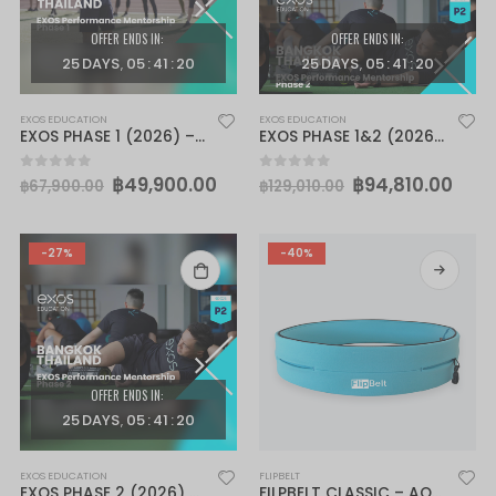
OFFER ENDS IN:
OFFER ENDS IN:
25
DAYS
05
:
41
:
18
25
DAYS
05
:
41
:
18
EXOS EDUCATION
EXOS EDUCATION
EXOS PHASE 1 (2026) – Bangkok Thailand (Dec 4-7)
EXOS PHASE 1&2 (2026) – Bangkok Thailand (Dec 4-7), (Dec 9-12)
฿
49,900.00
฿
94,810.00
0
out of 5
0
out of 5
฿
67,900.00
฿
129,010.00
-27%
-40%
OFFER ENDS IN:
25
DAYS
05
:
41
:
18
EXOS EDUCATION
FLIPBELT
EXOS PHASE 2 (2026) – Bangkok Thailand (Dec 9-12)
FILPBELT CLASSIC – AQUA