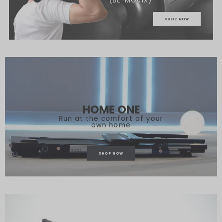
(BE-MG01X)
SHOP NOW
HOME ONE
Run at the comfort of your
own home
SHOP NOW