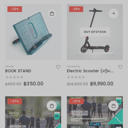
-22%
-33%
OUT OF STOCK
OTHER
YOUMOTA
BOOK STAND
Electric Scooter (สกู๊ตเตอร์ไฟฟ้า)
฿
350.00
฿
9,990.00
0
out of 5
0
out of 5
฿
450.00
฿
14,900.00
-27%
-27%