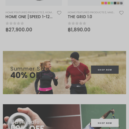
HOME FEATURED PRODUCTS 2
,
HOME ONE
HOME FEATURED PRODUCTS 2
,
MASSAGE
,
PHYSI
HOME ONE [SPEED 1-12KM/HR]
THE GRID 1.0
฿
27,900.00
฿
1,890.00
0
out of 5
0
out of 5
Summer Sale
SHOP NOW
40% OFF
Flash Sale
SHOP NOW
50% OFF