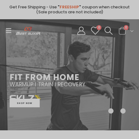
Get Free Shipping - Use
"
FREESHIP
"
coupon when checkout
(Sale products are not included)
0
0
FIT FROM HOME
WARMUP l TRAIN l RECOVERY
SHOP NOW