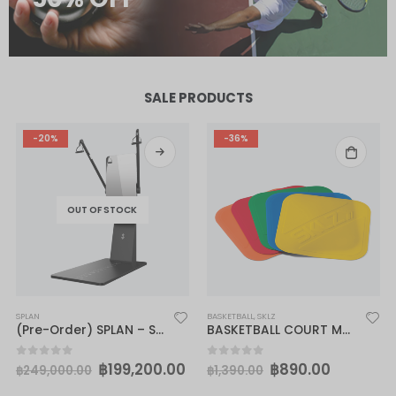
SALE PRODUCTS
-20%
-36%
OUT OF STOCK
SPLAN
BASKETBALL
,
SKLZ
(Pre-Order) SPLAN – Splan Resistance Training Mirror
BASKETBALL COURT MARKERS
฿
199,200.00
฿
890.00
0
out of 5
0
out of 5
฿
249,000.00
฿
1,390.00