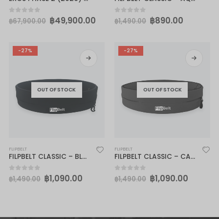
฿
49,900.00
฿
890.00
0
out of 5
0
out of 5
฿
67,900.00
฿
1,490.00
-27%
-27%
OUT OF STOCK
OUT OF STOCK
FLIPBELT
FLIPBELT
FILPBELT CLASSIC – BLACK
FILPBELT CLASSIC – CARBON
฿
1,090.00
฿
1,090.00
0
out of 5
0
out of 5
฿
1,490.00
฿
1,490.00